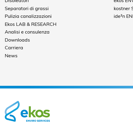
Disoleatori
ekos EN
Separatori di grassi
kostner
Pulizia canalizzazioni
ide²n E
Ekos LAB & RESEARCH
Analisi e consulenza
Downloads
Carriera
News