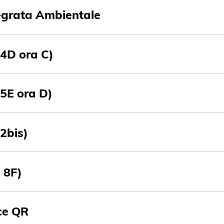
egrata Ambientale
 4D ora C)
 5E ora D)
 2bis)
 8F)
ice QR