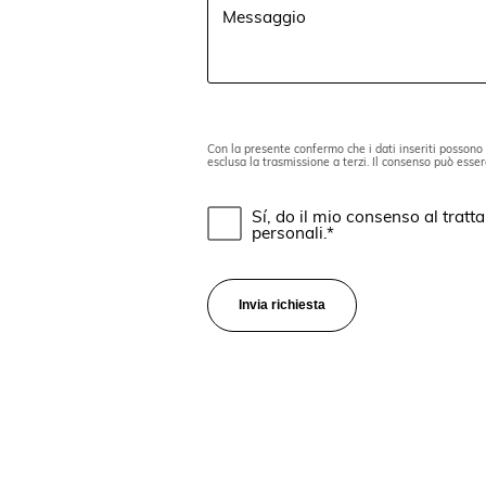
Messaggio
Con la presente confermo che i dati inseriti possono e
esclusa la trasmissione a terzi. Il consenso può esse
Sí, do il mio consenso al tratt
personali.*
Invia richiesta