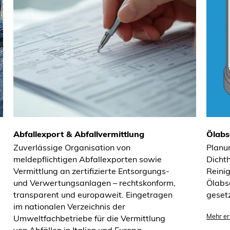
Abfallexport & Abfallvermittlung
Ölabs
Zuverlässige Organisation von
Planu
meldepflichtigen Abfallexporten sowie
Dicht
Vermittlung an zertifizierte Entsorgungs-
Reini
und Verwertungsanlagen – rechtskonform,
Ölabsc
transparent und europaweit. Eingetragen
geset
im nationalen Verzeichnis der
Mehr er
Umweltfachbetriebe für die Vermittlung
von Abfällen in Italien und Europa