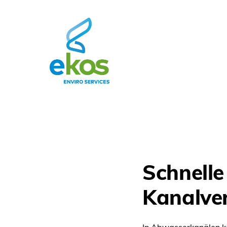
Schnelle 
Kanalve
In Abwasserkanälen k