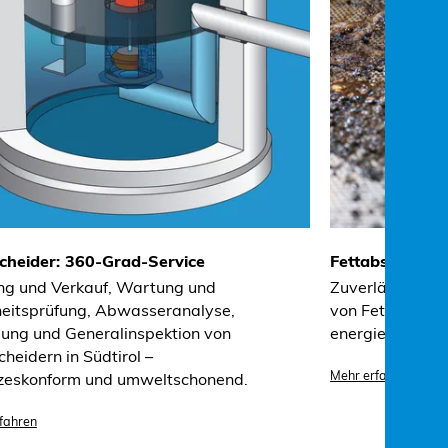
cheider: 360-Grad-Service
Fettabscheider
ng und Verkauf, Wartung und
Zuverlässige En
heitsprüfung, Abwasseranalyse,
von Fettabschei
gung und Generalinspektion von
energieeffizien
heidern in Südtirol –
Mehr erfahren
zeskonform und umweltschonend.
fahren